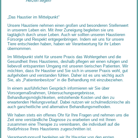
Herzen liegen!
„
Das Haustier im Mittelpunkt“
Unsere Haustiere nehmen einen großen und besonderen Stellenwert
in unserem Leben ein. Mit ihrer Zuneigung begleiten sie uns
tagtäglich durch unser Leben. Auch wir sollten unseren Haustieren
Fürsorge und Respekt entgegenbringen. Indem wir uns für unsere
Tiere entschieden haben, haben wir Verantwortung für ihr Leben
übernommen.
Im Mittelpunkt steht für unsere Praxis das Wohlergehen und die
Gesundheit Ihres Haustieres, deshalb pflegen wir einen ruhigen und
liebevoll entspannten Umgang mit unseren tierischen Patienten. Wir
möchten, dass Ihr Haustier und Sie sich in unserer Praxis wohl, gut
aufgehoben und verstanden fühlen. Daher ist es uns wichtig auch
Sie, als „Patientenbesitzer“ in die Behandlung mit einzubeziehen.
In einem ausführlichen Gespräch informieren wir Sie über
Vorsorgemaßnahmen, Untersuchungsergebnisse,
Behandlungsmöglichkeiten, entstehende Kosten und den zu
erwartenden Heilungsverlauf. Dabei nutzen wir schulmedizinische als
auch ganzheitliche und alternative Behandlungsmethoden.
Wir haben stets ein offenes Ohr für Ihre Fragen und nehmen uns die
Zeit eine verständliche Diagnose zu erarbeiten und mit Ihnen
zusammen eine Therapie zu vereinbaren, die individuell auf die
Bedürfnisse Ihres Haustieres zugeschnitten ist.
Verantwortungsvoll begleiten wir Ihr Haustier von den ersten