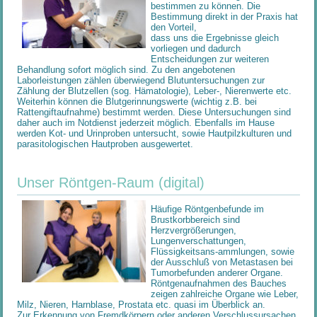
bestimmen zu können. Die
Bestimmung direkt in der Praxis hat
den Vorteil,
dass uns die Ergebnisse gleich
vorliegen und dadurch
Entscheidungen zur weiteren
Behandlung sofort möglich sind. Zu den angebotenen
Laborleistungen zählen überwiegend Blutuntersuchungen zur
Zählung der Blutzellen (sog. Hämatologie), Leber-, Nierenwerte etc.
Weiterhin können die Blutgerinnungswerte (wichtig z.B. bei
Rattengiftaufnahme) bestimmt werden. Diese Untersuchungen sind
daher auch im Notdienst jederzeit möglich. Ebenfalls im Hause
werden Kot- und Urinproben untersucht, sowie Hautpilzkulturen und
parasitologischen Hautproben ausgewertet.
Unser Röntgen-Raum (digital)
Häufige Röntgenbefunde im
Brustkorbbereich sind
Herzvergrößerungen,
Lungenverschattungen,
Flüssigkeitsans-ammlungen, sowie
der Ausschluß von Metastasen bei
Tumorbefunden anderer Organe.
Röntgenaufnahmen des Bauches
zeigen zahlreiche Organe wie Leber,
Milz, Nieren, Harnblase, Prostata etc. quasi im Überblick an.
Zur Erkennung von Fremdkörpern oder anderen Verschlussursachen